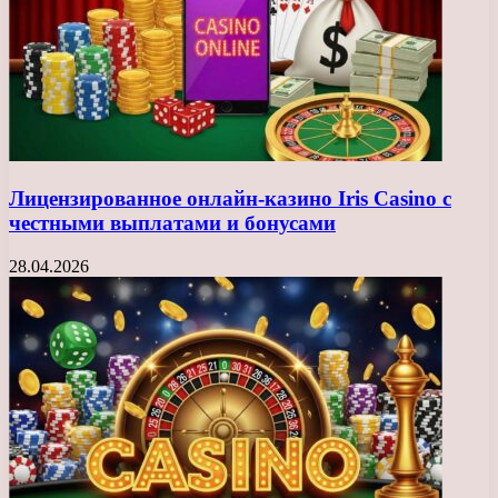
Лицензированное онлайн-казино Iris Casino с
честными выплатами и бонусами
28.04.2026