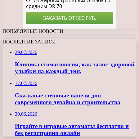
ПОПУЛЯРНЫЕ НОВОСТИ
ПОСЛЕДНИЕ ЗАПИСИ
29.07.2026
Клиника стоматологии, как залог здоровой
улыбки на каждый день
17.07.2026
Скальные стеновые панели для
современного дизайна и строительства
30.06.2026
Играйте в игровые автоматы бесплатно и
без регистрации онлайн