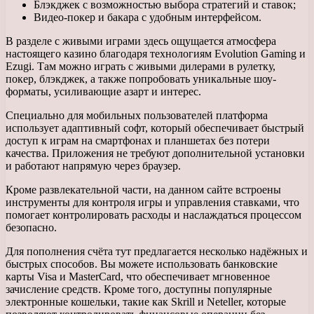
Блэкджек с возможностью выбора стратегий и ставок;
Видео-покер и бакара с удобным интерфейсом.
В разделе с живыми играми здесь ощущается атмосфера
настоящего казино благодаря технологиям Evolution Gaming и
Ezugi. Там можно играть с живыми дилерами в рулетку,
покер, блэкджек, а также попробовать уникальные шоу-
форматы, усиливающие азарт и интерес.
Специально для мобильных пользователей платформа
использует адаптивный софт, который обеспечивает быстрый
доступ к играм на смартфонах и планшетах без потери
качества. Приложения не требуют дополнительной установки
и работают напрямую через браузер.
Кроме развлекательной части, на данном сайте встроены
инструменты для контроля игры и управления ставками, что
помогает контролировать расходы и наслаждаться процессом
безопасно.
Для пополнения счёта тут предлагается несколько надёжных и
быстрых способов. Вы можете использовать банковские
карты Visa и MasterCard, что обеспечивает мгновенное
зачисление средств. Кроме того, доступны популярные
электронные кошельки, такие как Skrill и Neteller, которые