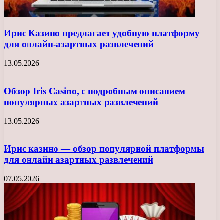
Ирис Казино предлагает удобную платформу
для онлайн-азартных развлечений
13.05.2026
Обзор Iris Casino, с подробным описанием
популярных азартных развлечений
13.05.2026
Ирис казино — обзор популярной платформы
для онлайн азартных развлечений
07.05.2026