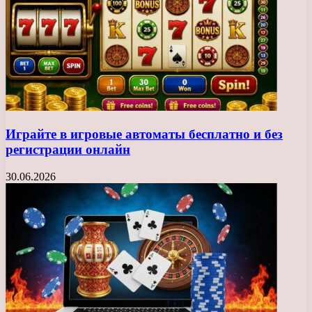
Играйте в игровые автоматы бесплатно и без
регистрации онлайн
30.06.2026