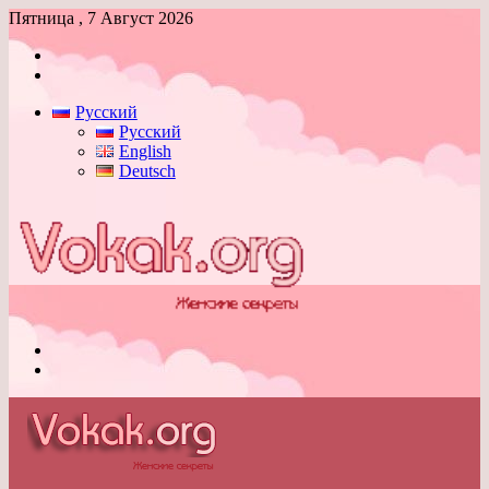
Пятница , 7 Август 2026
Войти
Switch
skin
Русский
Русский
English
Deutsch
Меню
Switch
skin