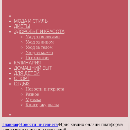
ГЛАВНАЯ
МОДА И СТИЛЬ
ДИЕТЫ
ЗДОРОВЬЕ И КРАСОТА
Уход за волосами
Уход за лицом
Уход за телом
Уход за кожей
Психология
КУЛИНАРИЯ
ДОМАШНИЙ БЫТ
ДЛЯ ДЕТЕЙ
СПОРТ
ОТДЫХ
Новости интернета
Разное
Музыка
Книги, журналы
Искать
Главная
/
Новости интернета
/
Ирис казино онлайн-платформа
для азартных игр и развлечений