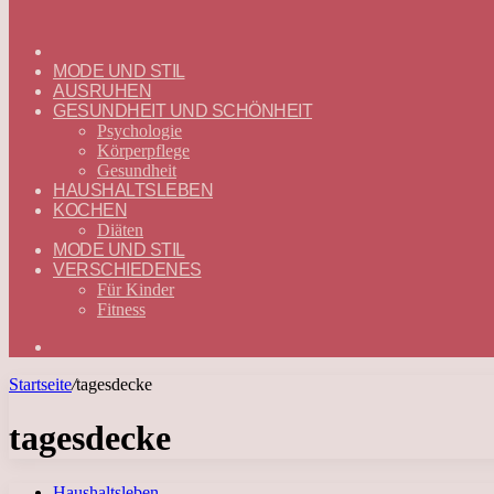
ГЛАВНАЯ
—
MODE UND STIL
DEUTSCH
AUSRUHEN
GESUNDHEIT UND SCHÖNHEIT
Psychologie
Körperpflege
Gesundheit
HAUSHALTSLEBEN
KOCHEN
Diäten
MODE UND STIL
VERSCHIEDENES
Für Kinder
Fitness
Suchen
nach
Startseite
/
tagesdecke
tagesdecke
Haushaltsleben