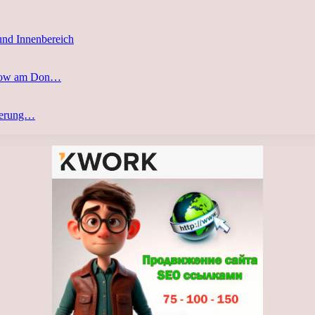
und Innenbereich
stow am Don…
eferung…