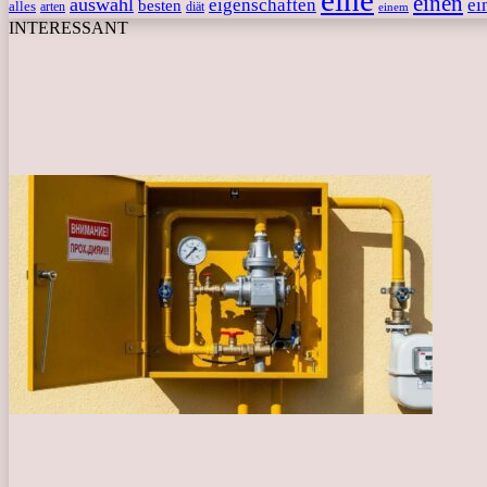
eine
einen
auswahl
eigenschaften
ei
besten
alles
arten
diät
einem
INTERESSANT