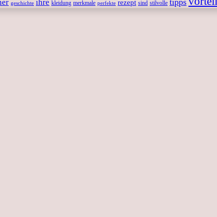
vortei
tipps
ner
ihre
rezept
kleidung
merkmale
sind
stilvolle
geschichte
perfekte