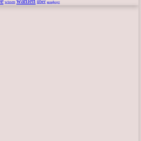
le
wählen
über
wissen
комфорт