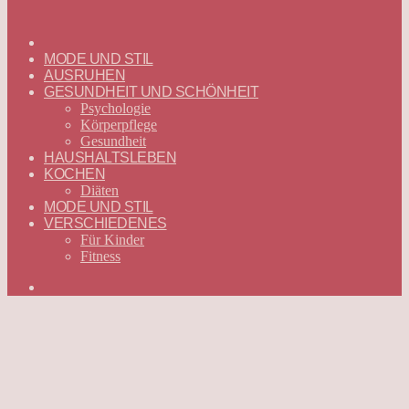
ГЛАВНАЯ
—
MODE UND STIL
DEUTSCH
AUSRUHEN
GESUNDHEIT UND SCHÖNHEIT
Psychologie
Körperpflege
Gesundheit
HAUSHALTSLEBEN
KOCHEN
Diäten
MODE UND STIL
VERSCHIEDENES
Für Kinder
Fitness
Suchen
nach