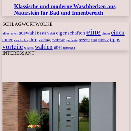
Klassische und moderne Waschbecken aus
Naturstein für Bad und Innenbereich
SCHLAGWORTWOLKE
eine
einen
auswahl
eigenschaften
besten
alles
arten
diät
einem
tipps
einer
ihre
rezept
kleidung
merkmale
sind
stilvolle
geschichte
perfekte
vorteile
wählen
über
wissen
комфорт
INTERESSANT