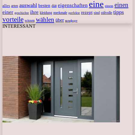
eine
einen
auswahl
eigenschaften
besten
alles
arten
diät
einem
tipps
einer
ihre
rezept
kleidung
merkmale
sind
stilvolle
geschichte
perfekte
vorteile
wählen
über
wissen
комфорт
INTERESSANT