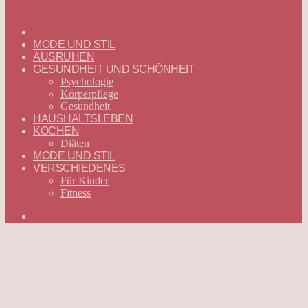
ГЛАВНАЯ
—
MODE UND STIL
DEUTSCH
AUSRUHEN
GESUNDHEIT UND SCHÖNHEIT
Psychologie
Körperpflege
Gesundheit
HAUSHALTSLEBEN
KOCHEN
Diäten
MODE UND STIL
VERSCHIEDENES
Für Kinder
Fitness
Suchen
nach