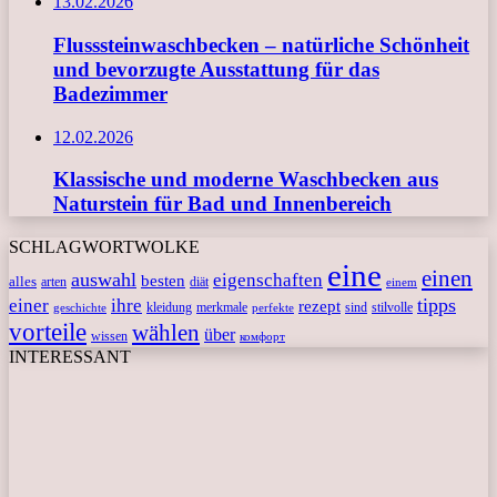
13.02.2026
Flusssteinwaschbecken – natürliche Schönheit
und bevorzugte Ausstattung für das
Badezimmer
12.02.2026
Klassische und moderne Waschbecken aus
Naturstein für Bad und Innenbereich
SCHLAGWORTWOLKE
eine
einen
auswahl
eigenschaften
besten
alles
arten
diät
einem
tipps
einer
ihre
rezept
kleidung
merkmale
sind
stilvolle
geschichte
perfekte
vorteile
wählen
über
wissen
комфорт
INTERESSANT