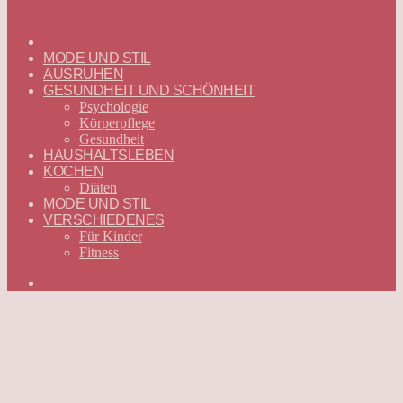
ГЛАВНАЯ
—
MODE UND STIL
DEUTSCH
AUSRUHEN
GESUNDHEIT UND SCHÖNHEIT
Psychologie
Körperpflege
Gesundheit
HAUSHALTSLEBEN
KOCHEN
Diäten
MODE UND STIL
VERSCHIEDENES
Für Kinder
Fitness
Suchen
nach