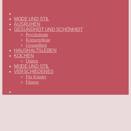
ГЛАВНАЯ
—
MODE UND STIL
DEUTSCH
AUSRUHEN
GESUNDHEIT UND SCHÖNHEIT
Psychologie
Körperpflege
Gesundheit
HAUSHALTSLEBEN
KOCHEN
Diäten
MODE UND STIL
VERSCHIEDENES
Für Kinder
Fitness
Suchen
nach