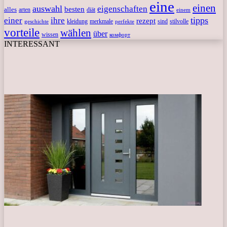
eine
einen
auswahl
eigenschaften
besten
alles
arten
diät
einem
tipps
einer
ihre
rezept
kleidung
merkmale
sind
stilvolle
geschichte
perfekte
vorteile
wählen
über
wissen
комфорт
INTERESSANT