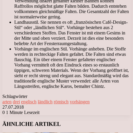
Verwendung diskret genähter kleiner Bahnen können
Raffrollos möglichst glatte Falten bilden. Dadurch entstehen
vollkommen gleichmäßige Falten. Die Gesamtzahl der Falten
ist normalerweise gering.
Landhausstil. Sie nennen es oft „französischen Café-Design-
Stil“ oder „ländlichen Stil“. Vorhänge bestehen aus 2
verschiedenen Stoffen. Das Fenster ist mit einem Gesims in
der Mitte und oben verziert. Derzeit ist dies eine besonders
beliebte Art der Fensterraumgestaltung.
Vorhänge im englischen Stil. Vorhänge anheben. Die Stoffe
werden in rechteckige Falten gefaltet. Die Falten sind etwas
flauschig. Ein über einem Fenster gefalteter englischer
Vorhang vermittelt oft den Eindruck eines so erstaunlich
üppigen, schweren Materials. Wenn der Vorhang geöffnet ist,
sieht er recht streng und elegant aus. Standardmäßig wird das
traditionelle englische Muster verwendet: alle Arten von
Längsstreifen, englische Karos, bemalter Chintz.
Schlagwörter
arten
drei
englisch
ländlich
römisch
vorhängen
27.07.2018
0
1 Minute Lesezeit
Facebook
X
LinkedIn
Tumblr
Pinterest
Reddit
VKontakte
Odnoklassniki
Messenger
Messenger
WhatsApp
Telegram
Viber
ÄHNLICHE ARTIKEL