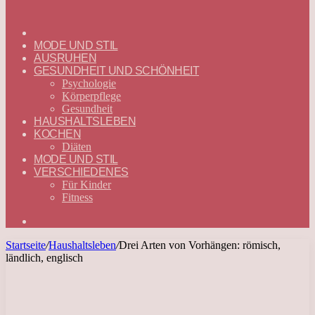
ГЛАВНАЯ
—
MODE UND STIL
DEUTSCH
AUSRUHEN
GESUNDHEIT UND SCHÖNHEIT
Psychologie
Körperpflege
Gesundheit
HAUSHALTSLEBEN
KOCHEN
Diäten
MODE UND STIL
VERSCHIEDENES
Für Kinder
Fitness
Suchen
nach
Startseite
/
Haushaltsleben
/
Drei Arten von Vorhängen: römisch,
ländlich, englisch