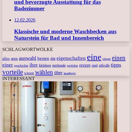
und bevorzugte Ausstattung für das
Badezimmer
12.02.2026
Klassische und moderne Waschbecken aus
Naturstein für Bad und Innenbereich
SCHLAGWORTWOLKE
eine
einen
auswahl
eigenschaften
besten
alles
arten
diät
einem
tipps
einer
ihre
rezept
kleidung
merkmale
sind
stilvolle
geschichte
perfekte
vorteile
wählen
über
wissen
комфорт
INTERESSANT