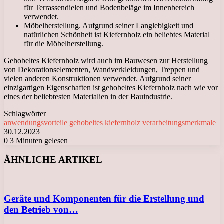
für Terrassendielen und Bodenbeläge im Innenbereich
verwendet.
Möbelherstellung. Aufgrund seiner Langlebigkeit und
natürlichen Schönheit ist Kiefernholz ein beliebtes Material
für die Möbelherstellung.
Gehobeltes Kiefernholz wird auch im Bauwesen zur Herstellung
von Dekorationselementen, Wandverkleidungen, Treppen und
vielen anderen Konstruktionen verwendet. Aufgrund seiner
einzigartigen Eigenschaften ist gehobeltes Kiefernholz nach wie vor
eines der beliebtesten Materialien in der Bauindustrie.
Schlagwörter
anwendungsvorteile
gehobeltes
kiefernholz
verarbeitungsmerkmale
30.12.2023
0
3 Minuten gelesen
Facebook
X
LinkedIn
Tumblr
Pinterest
Reddit
VKontakte
Odnoklassniki
Messenger
Messenger
WhatsApp
Telegram
Viber
ÄHNLICHE ARTIKEL
Geräte und Komponenten für die Erstellung und
den Betrieb von…