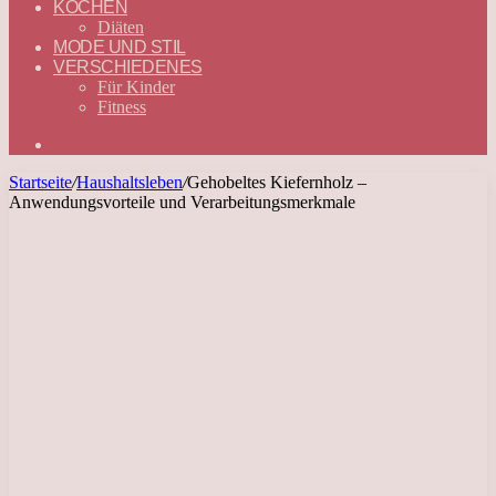
KOCHEN
Diäten
MODE UND STIL
VERSCHIEDENES
Für Kinder
Fitness
Suchen
nach
Startseite
/
Haushaltsleben
/
Gehobeltes Kiefernholz –
Anwendungsvorteile und Verarbeitungsmerkmale