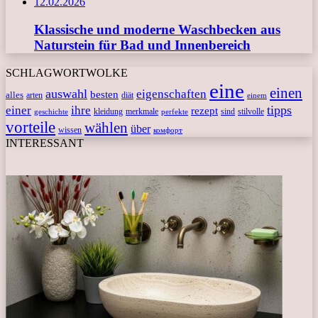
12.02.2026
Klassische und moderne Waschbecken aus
Naturstein für Bad und Innenbereich
SCHLAGWORTWOLKE
eine
einen
auswahl
eigenschaften
besten
alles
arten
diät
einem
tipps
einer
ihre
rezept
kleidung
merkmale
sind
stilvolle
geschichte
perfekte
vorteile
wählen
über
wissen
комфорт
INTERESSANT