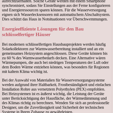
aufrechtzuerhalten. Solche Geräte werden mit einem Smartphone
synchronisiert, sodass Sie Einstellungen aus der Ferne konfigurieren
und Energieressourcen sparen können. Für die Wasserversorgung
eignen sich Wasserlecksensoren mit automatischem Abschaltsystem.
Dies schützt das Haus in Notsituationen vor Überschwemmungen.
Energieeffiziente Lösungen für den Bau
schlüsselfertiger Häuser
Bei modernen schlüsselfertigen Hausbauprojekten werden häufig
Solarkollektoren zur Warmwasserbereitung installiert und an ein
gemeinsames Heizsystem angeschlossen. Diese Geräte können bis
zu 60 % des Warmwasserbedarfs decken. Eine Alternative wären
Wärmepumpen, die auch bei niedrigen Temperaturen der Luft oder
dem Boden Wärme entziehen können, was besonders für Regionen
mit kaltem Klima wichtig ist.
Bei der Auswahl von Materialien für Wasserversorgungssysteme
werden aufgrund ihrer Haltbarkeit, Frostbeständigkeit und einfachen
Installation Rohre aus vernetztem Polyethylen (PEX) empfohlen.
Bei Heizsystemen ist es äußerst wichtig, die Leistung der Geräte
unter Berücksichtigung der Hausfläche, der Wärmedämmung und
des Klimas richtig zu berechnen. Wenden Sie sich an professionelle
Designer, um die Zuverlässigkeit und Sicherheit der technischen
Systeme in Ihrem Zuhause zu gewährleisten.