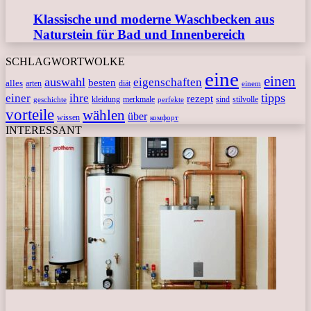
Klassische und moderne Waschbecken aus
Naturstein für Bad und Innenbereich
SCHLAGWORTWOLKE
eine
einen
auswahl
eigenschaften
besten
alles
arten
diät
einem
tipps
einer
ihre
rezept
kleidung
merkmale
sind
stilvolle
geschichte
perfekte
vorteile
wählen
über
wissen
комфорт
INTERESSANT