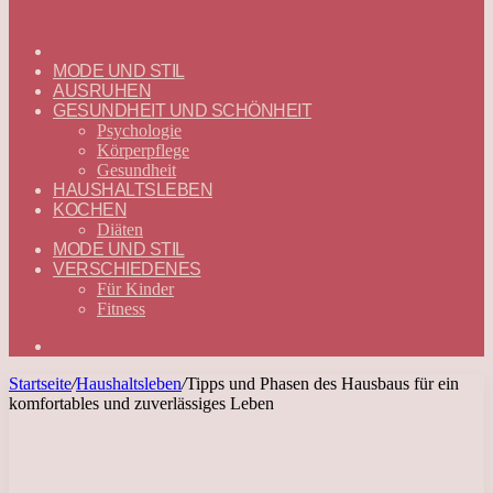
ГЛАВНАЯ
—
MODE UND STIL
DEUTSCH
AUSRUHEN
GESUNDHEIT UND SCHÖNHEIT
Psychologie
Körperpflege
Gesundheit
HAUSHALTSLEBEN
KOCHEN
Diäten
MODE UND STIL
VERSCHIEDENES
Für Kinder
Fitness
Suchen
nach
Startseite
/
Haushaltsleben
/
Tipps und Phasen des Hausbaus für ein
komfortables und zuverlässiges Leben