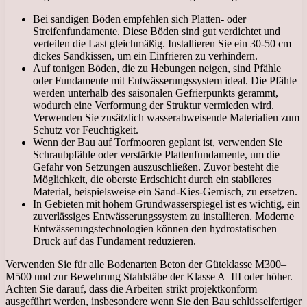
Bei sandigen Böden empfehlen sich Platten- oder
Streifenfundamente. Diese Böden sind gut verdichtet und
verteilen die Last gleichmäßig. Installieren Sie ein 30-50 cm
dickes Sandkissen, um ein Einfrieren zu verhindern.
Auf tonigen Böden, die zu Hebungen neigen, sind Pfähle
oder Fundamente mit Entwässerungssystem ideal. Die Pfähle
werden unterhalb des saisonalen Gefrierpunkts gerammt,
wodurch eine Verformung der Struktur vermieden wird.
Verwenden Sie zusätzlich wasserabweisende Materialien zum
Schutz vor Feuchtigkeit.
Wenn der Bau auf Torfmooren geplant ist, verwenden Sie
Schraubpfähle oder verstärkte Plattenfundamente, um die
Gefahr von Setzungen auszuschließen. Zuvor besteht die
Möglichkeit, die oberste Erdschicht durch ein stabileres
Material, beispielsweise ein Sand-Kies-Gemisch, zu ersetzen.
In Gebieten mit hohem Grundwasserspiegel ist es wichtig, ein
zuverlässiges Entwässerungssystem zu installieren. Moderne
Entwässerungstechnologien können den hydrostatischen
Druck auf das Fundament reduzieren.
Verwenden Sie für alle Bodenarten Beton der Güteklasse M300–
M500 und zur Bewehrung Stahlstäbe der Klasse A–III oder höher.
Achten Sie darauf, dass die Arbeiten strikt projektkonform
ausgeführt werden, insbesondere wenn Sie den Bau schlüsselfertiger