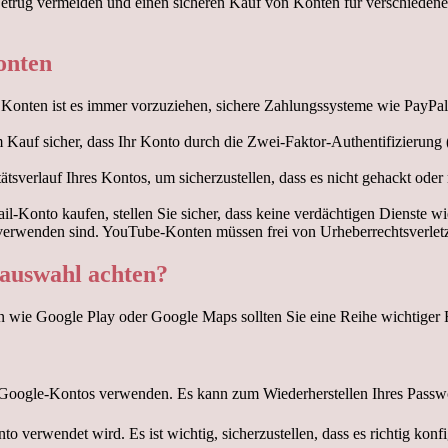
etrug vermeiden und einen sicheren Kauf von Konten für verschiede
onten
Konten ist es immer vorzuziehen, sichere Zahlungssysteme wie PayPa
m Kauf sicher, dass Ihr Konto durch die Zwei-Faktor-Authentifizierung
ätsverlauf Ihres Kontos, um sicherzustellen, dass es nicht gehackt od
il-Konto kaufen, stellen Sie sicher, dass keine verdächtigen Dienste
verwenden sind. YouTube-Konten müssen frei von Urheberrechtsverlet
oauswahl achten?
n wie Google Play oder Google Maps sollten Sie eine Reihe wichtiger 
res Google-Kontos verwenden. Es kann zum Wiederherstellen Ihres Pas
o verwendet wird. Es ist wichtig, sicherzustellen, dass es richtig ko