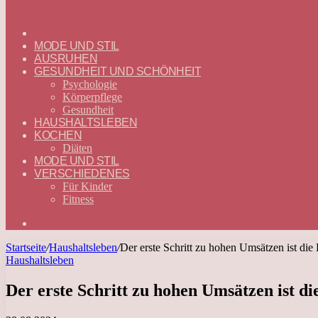
ГЛАВНАЯ
—
MODE UND STIL
DEUTSCH
AUSRUHEN
GESUNDHEIT UND SCHÖNHEIT
Psychologie
Körperpflege
Gesundheit
HAUSHALTSLEBEN
KOCHEN
Diäten
MODE UND STIL
VERSCHIEDENES
Für Kinder
Fitness
Suchen
nach
Startseite
/
Haushaltsleben
/
Der erste Schritt zu hohen Umsätzen ist di
Haushaltsleben
Der erste Schritt zu hohen Umsätzen ist d