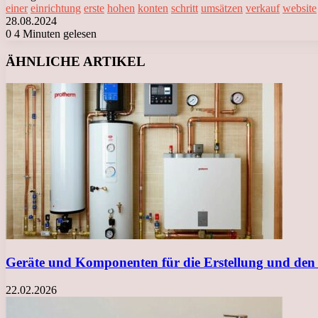
einer
einrichtung
erste
hohen
konten
schritt
umsätzen
verkauf
website
28.08.2024
0
4 Minuten gelesen
Facebook
X
LinkedIn
Tumblr
Pinterest
Reddit
VKontakte
Odnoklassniki
Messenger
Messenger
WhatsApp
Telegram
Viber
ÄHNLICHE ARTIKEL
Geräte und Komponenten für die Erstellung und den
22.02.2026