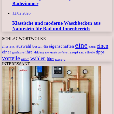
Badezimmer
12.02.2026
Klassische und moderne Waschbecken aus
Naturstein für Bad und Innenbereich
SCHLAGWORTWOLKE
eine
einen
auswahl
eigenschaften
besten
alles
arten
diät
einem
tipps
einer
ihre
rezept
kleidung
merkmale
sind
stilvolle
geschichte
perfekte
vorteile
wählen
über
wissen
комфорт
INTERESSANT