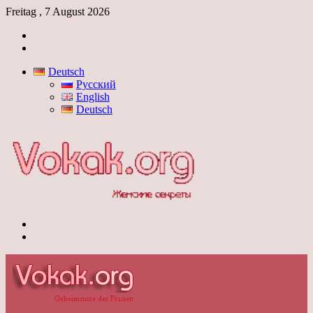
Freitag , 7 August 2026
Anmelden
Skin
umschalten
Deutsch
Русский
English
Deutsch
Menü
Skin
umschalten