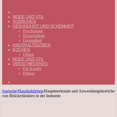
ГЛАВНАЯ
—
MODE UND STIL
DEUTSCH
AUSRUHEN
GESUNDHEIT UND SCHÖNHEIT
Psychologie
Körperpflege
Gesundheit
HAUSHALTSLEBEN
KOCHEN
Diäten
MODE UND STIL
VERSCHIEDENES
Für Kinder
Fitness
Suchen
nach
Startseite
/
Haushaltsleben
/
Hauptmerkmale und Anwendungsbereiche
von Brückenkränen in der Industrie