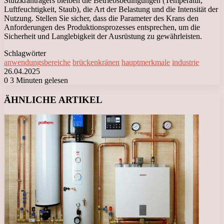
Stützkranträgers bleiben die Betriebsbedingungen (Temperatur,
Luftfeuchtigkeit, Staub), die Art der Belastung und die Intensität der
Nutzung. Stellen Sie sicher, dass die Parameter des Krans den
Anforderungen des Produktionsprozesses entsprechen, um die
Sicherheit und Langlebigkeit der Ausrüstung zu gewährleisten.
Schlagwörter
anwendungsbereiche
brückenkränen
hauptmerkmale
industrie
26.04.2025
0
3 Minuten gelesen
Facebook
X
LinkedIn
Tumblr
Pinterest
Reddit
VKontakte
Odnoklassniki
Messenger
Messenger
WhatsApp
Telegram
Viber
ÄHNLICHE ARTIKEL