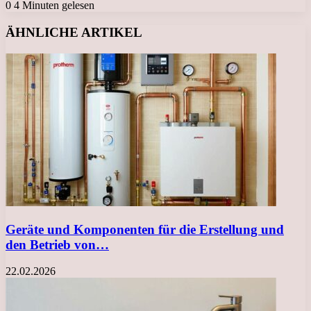
0
4 Minuten gelesen
Facebook
X
LinkedIn
Tumblr
Pinterest
Reddit
VKontakte
Odnoklassniki
Messenger
Messenger
WhatsApp
Telegram
Viber
ÄHNLICHE ARTIKEL
Geräte und Komponenten für die Erstellung und
den Betrieb von…
22.02.2026