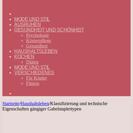
ГЛАВНАЯ
—
MODE UND STIL
DEUTSCH
AUSRUHEN
GESUNDHEIT UND SCHÖNHEIT
Psychologie
Körperpflege
Gesundheit
HAUSHALTSLEBEN
KOCHEN
Diäten
MODE UND STIL
VERSCHIEDENES
Für Kinder
Fitness
Suchen
nach
Startseite
/
Haushaltsleben
/
Klassifizierung und technische
Eigenschaften gängiger Gabelstaplertypen