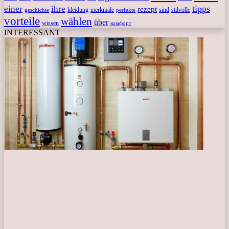
tipps
einer
ihre
rezept
kleidung
merkmale
sind
stilvolle
geschichte
perfekte
vorteile
wählen
über
wissen
комфорт
INTERESSANT