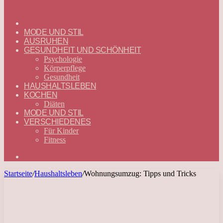
ГЛАВНАЯ
—
MODE UND STIL
DEUTSCH
AUSRUHEN
GESUNDHEIT UND SCHÖNHEIT
Psychologie
Körperpflege
Gesundheit
HAUSHALTSLEBEN
KOCHEN
Diäten
MODE UND STIL
VERSCHIEDENES
Für Kinder
Fitness
Suchen
nach
Startseite
/
Haushaltsleben
/
Wohnungsumzug: Tipps und Tricks