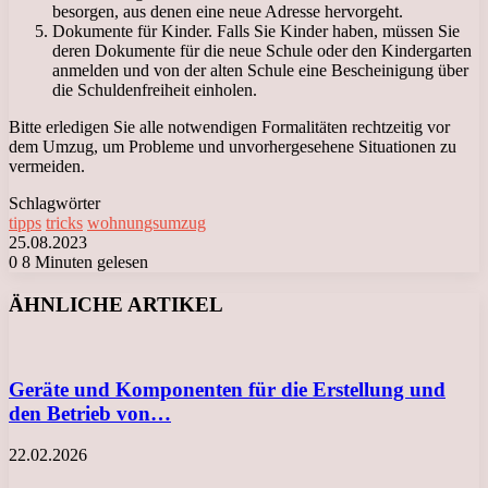
besorgen, aus denen eine neue Adresse hervorgeht.
Dokumente für Kinder. Falls Sie Kinder haben, müssen Sie
deren Dokumente für die neue Schule oder den Kindergarten
anmelden und von der alten Schule eine Bescheinigung über
die Schuldenfreiheit einholen.
Bitte erledigen Sie alle notwendigen Formalitäten rechtzeitig vor
dem Umzug, um Probleme und unvorhergesehene Situationen zu
vermeiden.
Schlagwörter
tipps
tricks
wohnungsumzug
25.08.2023
0
8 Minuten gelesen
Facebook
X
LinkedIn
Tumblr
Pinterest
Reddit
VKontakte
Odnoklassniki
Messenger
Messenger
WhatsApp
Telegram
Viber
ÄHNLICHE ARTIKEL
Geräte und Komponenten für die Erstellung und
den Betrieb von…
22.02.2026