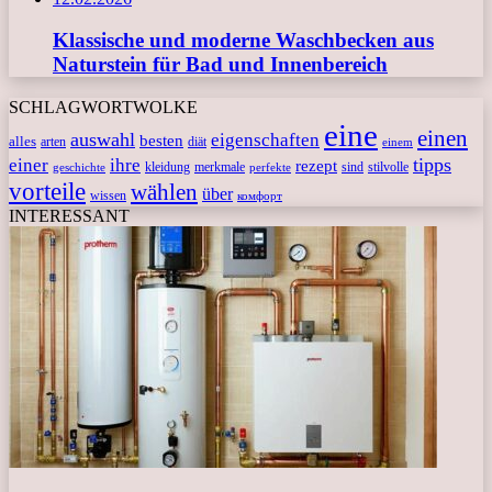
Klassische und moderne Waschbecken aus
Naturstein für Bad und Innenbereich
SCHLAGWORTWOLKE
eine
einen
auswahl
eigenschaften
besten
alles
arten
diät
einem
tipps
einer
ihre
rezept
kleidung
merkmale
sind
stilvolle
geschichte
perfekte
vorteile
wählen
über
wissen
комфорт
INTERESSANT