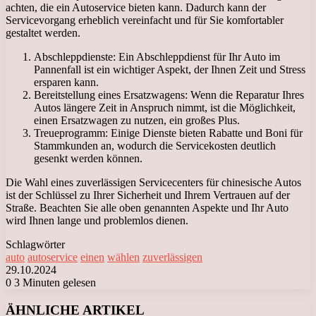
achten, die ein Autoservice bieten kann. Dadurch kann der
Servicevorgang erheblich vereinfacht und für Sie komfortabler
gestaltet werden.
Abschleppdienste: Ein Abschleppdienst für Ihr Auto im
Pannenfall ist ein wichtiger Aspekt, der Ihnen Zeit und Stress
ersparen kann.
Bereitstellung eines Ersatzwagens: Wenn die Reparatur Ihres
Autos längere Zeit in Anspruch nimmt, ist die Möglichkeit,
einen Ersatzwagen zu nutzen, ein großes Plus.
Treueprogramm: Einige Dienste bieten Rabatte und Boni für
Stammkunden an, wodurch die Servicekosten deutlich
gesenkt werden können.
Die Wahl eines zuverlässigen Servicecenters für chinesische Autos
ist der Schlüssel zu Ihrer Sicherheit und Ihrem Vertrauen auf der
Straße. Beachten Sie alle oben genannten Aspekte und Ihr Auto
wird Ihnen lange und problemlos dienen.
Schlagwörter
auto
autoservice
einen
wählen
zuverlässigen
29.10.2024
0
3 Minuten gelesen
Facebook
X
LinkedIn
Tumblr
Pinterest
Reddit
VKontakte
Odnoklassniki
Messenger
Messenger
WhatsApp
Telegram
Viber
ÄHNLICHE ARTIKEL