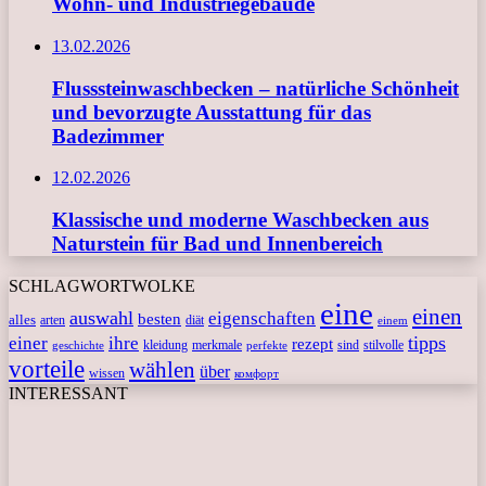
Wohn- und Industriegebäude
13.02.2026
Flusssteinwaschbecken – natürliche Schönheit
und bevorzugte Ausstattung für das
Badezimmer
12.02.2026
Klassische und moderne Waschbecken aus
Naturstein für Bad und Innenbereich
SCHLAGWORTWOLKE
eine
einen
auswahl
eigenschaften
besten
alles
arten
diät
einem
tipps
einer
ihre
rezept
kleidung
merkmale
sind
stilvolle
geschichte
perfekte
vorteile
wählen
über
wissen
комфорт
INTERESSANT