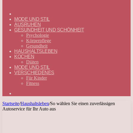
ГЛАВНАЯ
—
MODE UND STIL
DEUTSCH
AUSRUHEN
GESUNDHEIT UND SCHÖNHEIT
Psychologie
Körperpflege
Gesundheit
HAUSHALTSLEBEN
KOCHEN
Diäten
MODE UND STIL
VERSCHIEDENES
Für Kinder
Fitness
Suchen
nach
Startseite
/
Haushaltsleben
/
So wählen Sie einen zuverlässigen
Autoservice für Ihr Auto aus