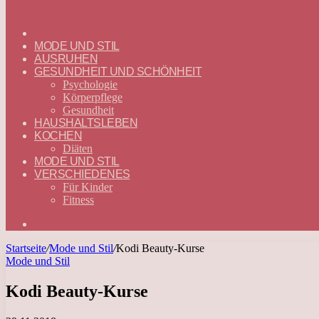
ГЛАВНАЯ
—
MODE UND STIL
DEUTSCH
AUSRUHEN
GESUNDHEIT UND SCHÖNHEIT
Psychologie
Körperpflege
Gesundheit
HAUSHALTSLEBEN
KOCHEN
Diäten
MODE UND STIL
VERSCHIEDENES
Für Kinder
Fitness
Suchen
nach
Startseite
/
Mode und Stil
/
Kodi Beauty-Kurse
Mode und Stil
Kodi Beauty-Kurse