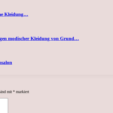
ueme Kleidung…
ungen modischer Kleidung von Grund…
ssalon
sind mit
*
markiert