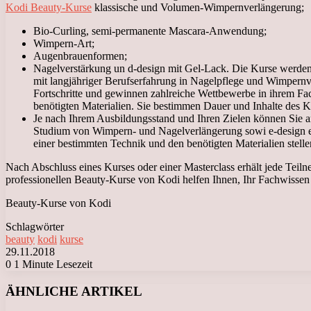
Kodi Beauty-Kurse
klassische und Volumen-Wimpernverlängerung;
Bio-Curling, semi-permanente Mascara-Anwendung;
Wimpern-Art;
Augenbrauenformen;
Nagelverstärkung un d-design mit Gel-Lack. Die Kurse werden 
mit langjähriger Berufserfahrung in Nagelpflege und Wimpernve
Fortschritte und gewinnen zahlreiche Wettbewerbe in ihrem Fa
benötigten Materialien. Sie bestimmen Dauer und Inhalte des K
Je nach Ihrem Ausbildungsstand und Ihren Zielen können Sie an 
Studium von Wimpern- und Nagelverlängerung sowi e-design er
einer bestimmten Technik und den benötigten Materialien stelle
Nach Abschluss eines Kurses oder einer Masterclass erhält jede Teiln
professionellen Beauty-Kurse von Kodi helfen Ihnen, Ihr Fachwissen
Beauty-Kurse von Kodi
Schlagwörter
beauty
kodi
kurse
29.11.2018
0
1 Minute Lesezeit
Facebook
X
LinkedIn
Tumblr
Pinterest
Reddit
VKontakte
Odnoklassniki
Messenger
Messenger
WhatsApp
Telegram
Viber
ÄHNLICHE ARTIKEL