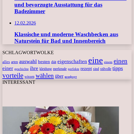
und bevorzugte Ausstattung für das
Badezimmer
12.02.2026
Klassische und moderne Waschbecken aus
Naturstein für Bad und Innenbereich
SCHLAGWORTWOLKE
eine
einen
auswahl
eigenschaften
besten
alles
arten
diät
einem
tipps
einer
ihre
rezept
kleidung
merkmale
sind
stilvolle
geschichte
perfekte
vorteile
wählen
über
wissen
комфорт
INTERESSANT