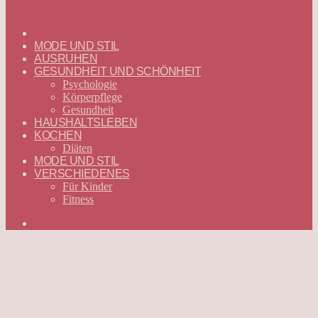
ГЛАВНАЯ
—
MODE UND STIL
DEUTSCH
AUSRUHEN
GESUNDHEIT UND SCHÖNHEIT
Psychologie
Körperpflege
Gesundheit
HAUSHALTSLEBEN
KOCHEN
Diäten
MODE UND STIL
VERSCHIEDENES
Für Kinder
Fitness
Suchen
nach