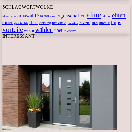
SCHLAGWORTWOLKE
eine
einen
auswahl
eigenschaften
besten
alles
arten
diät
einem
tipps
einer
ihre
rezept
kleidung
merkmale
sind
stilvolle
geschichte
perfekte
vorteile
wählen
über
wissen
комфорт
INTERESSANT