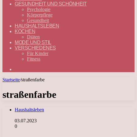
GESUNDHEIT UND SCHÖNHEIT
Psychologie
Körperpflege
Gesundheit
HAUSHALTSLEBEN
KOCHEN
Diäten
MODE UND STIL
VERSCHIEDENES
Für Kinder
Fitness
Suchen
nach
Startseite
/
straßenfarbe
straßenfarbe
Haushaltsleben
03.07.2023
0