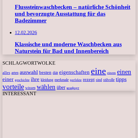
Flusssteinwaschbecken – natürliche Schönheit
und bevorzugte Ausstattung für das
Badezimmer
12.02.2026
Klassische und moderne Waschbecken aus
Naturstein für Bad und Innenbereich
SCHLAGWORTWOLKE
eine
einen
auswahl
eigenschaften
besten
alles
arten
diät
einem
tipps
einer
ihre
rezept
kleidung
merkmale
sind
stilvolle
geschichte
perfekte
vorteile
wählen
über
wissen
комфорт
INTERESSANT