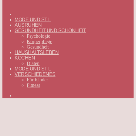
ГЛАВНАЯ
—
MODE UND STIL
DEUTSCH
AUSRUHEN
GESUNDHEIT UND SCHÖNHEIT
Psychologie
Körperpflege
Gesundheit
HAUSHALTSLEBEN
KOCHEN
Diäten
MODE UND STIL
VERSCHIEDENES
Für Kinder
Fitness
Suchen
nach