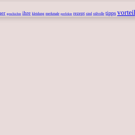
vortei
tipps
ner
ihre
rezept
kleidung
merkmale
sind
stilvolle
geschichte
perfekte