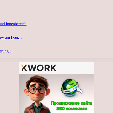
und Innenbereich
stow am Don…
eferung…