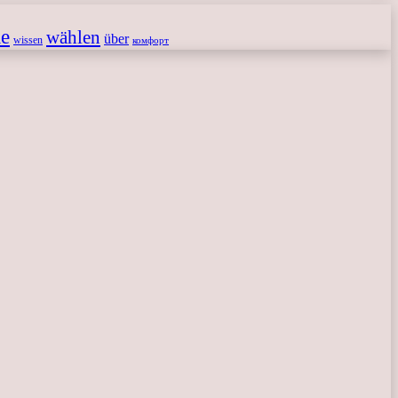
le
wählen
über
wissen
комфорт