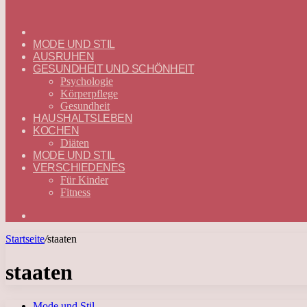
ГЛАВНАЯ
—
MODE UND STIL
DEUTSCH
AUSRUHEN
GESUNDHEIT UND SCHÖNHEIT
Psychologie
Körperpflege
Gesundheit
HAUSHALTSLEBEN
KOCHEN
Diäten
MODE UND STIL
VERSCHIEDENES
Für Kinder
Fitness
Suchen
nach
Startseite
/
staaten
staaten
Mode und Stil