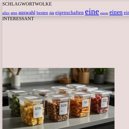
SCHLAGWORTWOLKE
eine
einen
auswahl
eigenschaften
ei
besten
alles
arten
diät
einem
INTERESSANT