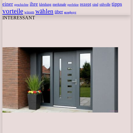
tipps
einer
ihre
rezept
kleidung
merkmale
sind
stilvolle
geschichte
perfekte
vorteile
wählen
über
wissen
комфорт
INTERESSANT