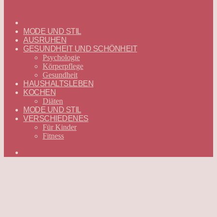
ГЛАВНАЯ
—
MODE UND STIL
DEUTSCH
AUSRUHEN
GESUNDHEIT UND SCHÖNHEIT
Psychologie
Körperpflege
Gesundheit
HAUSHALTSLEBEN
KOCHEN
Diäten
MODE UND STIL
VERSCHIEDENES
Für Kinder
Fitness
Suchen
nach