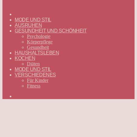
ГЛАВНАЯ
—
MODE UND STIL
DEUTSCH
AUSRUHEN
GESUNDHEIT UND SCHÖNHEIT
Psychologie
Körperpflege
Gesundheit
HAUSHALTSLEBEN
KOCHEN
Diäten
MODE UND STIL
VERSCHIEDENES
Für Kinder
Fitness
Suchen
nach