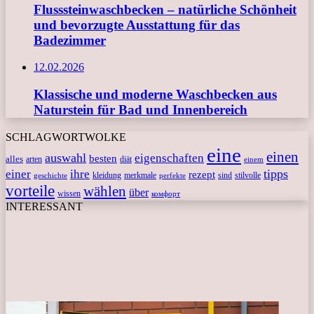
Flusssteinwaschbecken – natürliche Schönheit
und bevorzugte Ausstattung für das
Badezimmer
12.02.2026
Klassische und moderne Waschbecken aus
Naturstein für Bad und Innenbereich
SCHLAGWORTWOLKE
eine
einen
auswahl
eigenschaften
besten
alles
arten
diät
einem
tipps
einer
ihre
rezept
kleidung
merkmale
sind
stilvolle
geschichte
perfekte
vorteile
wählen
über
wissen
комфорт
INTERESSANT