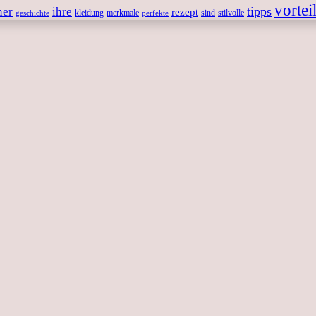
vortei
tipps
ner
ihre
rezept
kleidung
merkmale
sind
stilvolle
geschichte
perfekte