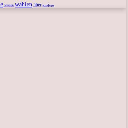
le
wählen
über
wissen
комфорт