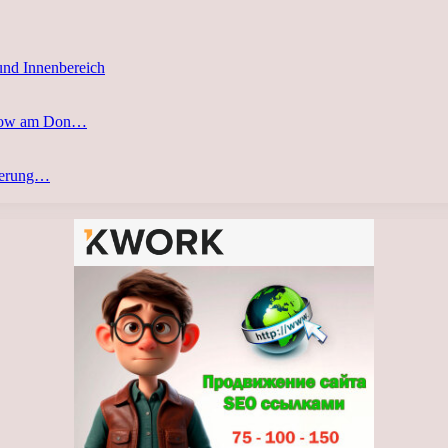
und Innenbereich
stow am Don…
eferung…