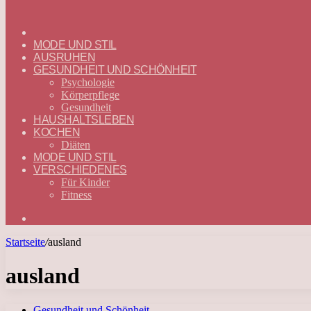
ГЛАВНАЯ
—
MODE UND STIL
DEUTSCH
AUSRUHEN
GESUNDHEIT UND SCHÖNHEIT
Psychologie
Körperpflege
Gesundheit
HAUSHALTSLEBEN
KOCHEN
Diäten
MODE UND STIL
VERSCHIEDENES
Für Kinder
Fitness
Suchen
nach
Startseite
/
ausland
ausland
Gesundheit und Schönheit