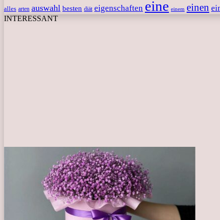
eine
einen
auswahl
eigenschaften
ei
besten
alles
arten
diät
einem
INTERESSANT