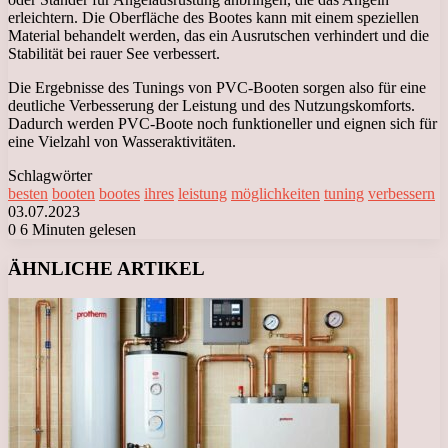
erleichtern. Die Oberfläche des Bootes kann mit einem speziellen
Material behandelt werden, das ein Ausrutschen verhindert und die
Stabilität bei rauer See verbessert.
Die Ergebnisse des Tunings von PVC-Booten sorgen also für eine
deutliche Verbesserung der Leistung und des Nutzungskomforts.
Dadurch werden PVC-Boote noch funktioneller und eignen sich für
eine Vielzahl von Wasseraktivitäten.
Schlagwörter
besten
booten
bootes
ihres
leistung
möglichkeiten
tuning
verbessern
03.07.2023
0
6 Minuten gelesen
Facebook
X
LinkedIn
Tumblr
Pinterest
Reddit
VKontakte
Odnoklassniki
Messenger
Messenger
WhatsApp
Telegram
Viber
ÄHNLICHE ARTIKEL