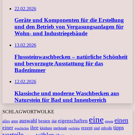
22.02.2026
Geräte und Komponenten für die Erstellung
und den Betrieb von Vergasungsanlagen für
Wohn- und Industriegebäude
13.02.2026
Flusssteinwaschbecken – natürliche Schönheit
und bevorzugte Ausstattung für das
Badezimmer
12.02.2026
Klassische und moderne Waschbecken aus
Naturstein für Bad und Innenbereich
SCHLAGWORTWOLKE
eine
einen
auswahl
eigenschaften
besten
alles
arten
diät
einem
tipps
einer
ihre
rezept
kleidung
merkmale
sind
stilvolle
geschichte
perfekte
vorteile
wählen