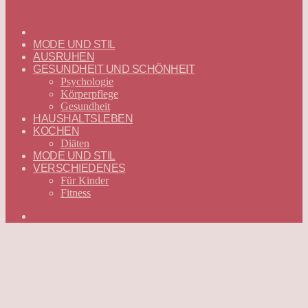
ГЛАВНАЯ
—
MODE UND STIL
DEUTSCH
AUSRUHEN
GESUNDHEIT UND SCHÖNHEIT
Psychologie
Körperpflege
Gesundheit
HAUSHALTSLEBEN
KOCHEN
Diäten
MODE UND STIL
VERSCHIEDENES
Für Kinder
Fitness
Suchen
nach