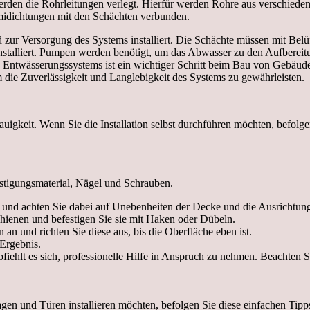
erden die Rohrleitungen verlegt. Hierfür werden Rohre aus verschiede
midichtungen mit den Schächten verbunden.
r Versorgung des Systems installiert. Die Schächte müssen mit Belüftu
stalliert. Pumpen werden benötigt, um das Abwasser zu den Aufbereitu
ines Entwässerungssystems ist ein wichtiger Schritt beim Bau von Gebä
die Zuverlässigkeit und Langlebigkeit des Systems zu gewährleisten.
uigkeit. Wenn Sie die Installation selbst durchführen möchten, befolgen
estigungsmaterial, Nägel und Schrauben.
nd achten Sie dabei auf Unebenheiten der Decke und die Ausrichtung
hienen und befestigen Sie sie mit Haken oder Dübeln.
n und richten Sie diese aus, bis die Oberfläche eben ist.
Ergebnis.
ehlt es sich, professionelle Hilfe in Anspruch zu nehmen. Beachten Si
en und Türen installieren möchten, befolgen Sie diese einfachen Tipp