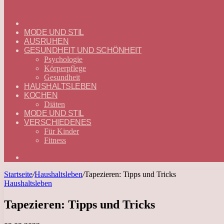
ГЛАВНАЯ
—
MODE UND STIL
DEUTSCH
AUSRUHEN
GESUNDHEIT UND SCHÖNHEIT
Psychologie
Körperpflege
Gesundheit
HAUSHALTSLEBEN
KOCHEN
Diäten
MODE UND STIL
VERSCHIEDENES
Für Kinder
Fitness
Suchen
nach
Startseite
/
Haushaltsleben
/
Tapezieren: Tipps und Tricks
Haushaltsleben
Tapezieren: Tipps und Tricks