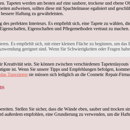
ten. Tapeten werden am besten auf eine saubere, trockene und ebene Obe
eiten aufweisen, sollten diese mit Spachtelmasse egalisiert und geschl
 bessere Haftung zu gewährleisten.
g des perfekten Interieurs. Es empfiehlt sich, eine Tapete zu wählen, d
n Eigenschaften, Eigenschaften und Pflegemethoden vertraut zu machen. 
eren. Es empfiehlt sich, mit einer kleinen Fläche zu beginnen, um das E
Anwendung geeignet sind. Wenn Sie Schwierigkeiten oder Fragen haben,
 Kreativität sein. Sie können zwischen verschiedenen Tapetenlayouts 
htigste ist. Wenn Sie unsere Tipps und Empfehlungen befolgen, komme
 das Tapezieren
sie müssen sich lediglich an die Cosmetic Repair-Firm
ns
reiten. Stellen Sie sicher, dass die Wände eben, sauber und trocken s
 wird außerdem empfohlen, eine Grundierung zu verwenden, um die Haft