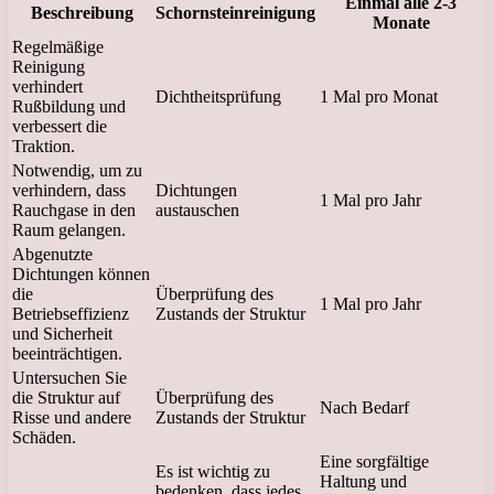
Einmal alle 2-3
Beschreibung
Schornsteinreinigung
Monate
Regelmäßige
Reinigung
verhindert
Dichtheitsprüfung
1 Mal pro Monat
Rußbildung und
verbessert die
Traktion.
Notwendig, um zu
verhindern, dass
Dichtungen
1 Mal pro Jahr
Rauchgase in den
austauschen
Raum gelangen.
Abgenutzte
Dichtungen können
die
Überprüfung des
1 Mal pro Jahr
Betriebseffizienz
Zustands der Struktur
und Sicherheit
beeinträchtigen.
Untersuchen Sie
die Struktur auf
Überprüfung des
Nach Bedarf
Risse und andere
Zustands der Struktur
Schäden.
Eine sorgfältige
Es ist wichtig zu
Haltung und
bedenken, dass jedes