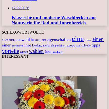
12.02.2026
Klassische und moderne Waschbecken aus
Naturstein für Bad und Innenbereich
SCHLAGWORTWOLKE
eine
einen
auswahl
eigenschaften
besten
alles
arten
diät
einem
tipps
einer
ihre
rezept
kleidung
merkmale
sind
stilvolle
geschichte
perfekte
vorteile
wählen
über
wissen
комфорт
INTERESSANT