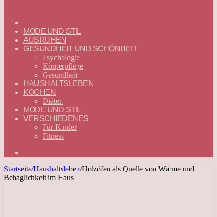
ГЛАВНАЯ
—
MODE UND STIL
DEUTSCH
AUSRUHEN
GESUNDHEIT UND SCHÖNHEIT
Psychologie
Körperpflege
Gesundheit
HAUSHALTSLEBEN
KOCHEN
Diäten
MODE UND STIL
VERSCHIEDENES
Für Kinder
Fitness
Suchen
nach
Startseite
/
Haushaltsleben
/
Holzöfen als Quelle von Wärme und
Behaglichkeit im Haus