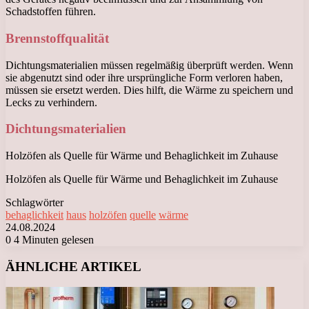
Schadstoffen führen.
Brennstoffqualität
Dichtungsmaterialien müssen regelmäßig überprüft werden. Wenn
sie abgenutzt sind oder ihre ursprüngliche Form verloren haben,
müssen sie ersetzt werden. Dies hilft, die Wärme zu speichern und
Lecks zu verhindern.
Dichtungsmaterialien
Holzöfen als Quelle für Wärme und Behaglichkeit im Zuhause
Holzöfen als Quelle für Wärme und Behaglichkeit im Zuhause
Schlagwörter
behaglichkeit
haus
holzöfen
quelle
wärme
24.08.2024
0
4 Minuten gelesen
Facebook
X
LinkedIn
Tumblr
Pinterest
Reddit
VKontakte
Odnoklassniki
Messenger
Messenger
WhatsApp
Telegram
Viber
ÄHNLICHE ARTIKEL