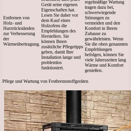
regelmäßige Wartung
Gerät seine eigenen
tragen dazu bei,
Eigenschaften hat.
schwerwiegende
Lesen Sie daher vor
Entfernen von
Störungen zu
dem Kauf eines
Holz- und
vermeiden und den
Holzofens die
Harzrückständen
Komfort in Ihrem
Empfehlungen des
zur Verbesserung
Zuhause zu
Herstellers. Sie
der
gewährleisten. Wenn
können Ihnen
Wärmeübertragung.
Sie die oben genannten
zusätzliche Pflegetipps
Empfehlungen
geben, damit Ihre
befolgen, können Sie
Installation lange und
viele Jahreszeiten lang
problemlos
Wärme und Komfort
funktioniert.
genießen.
Pflege und Wartung von Festbrennstoffgeräten