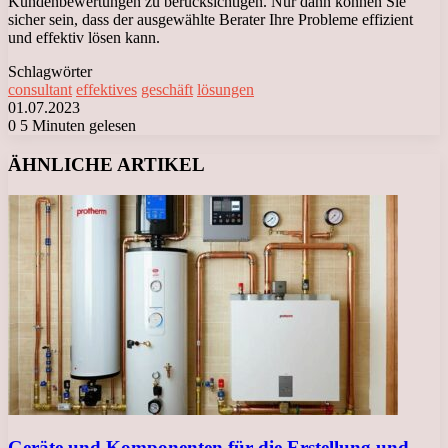
Kundenbewertungen zu berücksichtigen. Nur dann können Sie
sicher sein, dass der ausgewählte Berater Ihre Probleme effizient
und effektiv lösen kann.
Schlagwörter
consultant
effektives
geschäft
lösungen
01.07.2023
0
5 Minuten gelesen
Facebook
X
LinkedIn
Tumblr
Pinterest
Reddit
VKontakte
Odnoklassniki
Messenger
Messenger
WhatsApp
Telegram
Viber
ÄHNLICHE ARTIKEL
Geräte und Komponenten für die Erstellung und