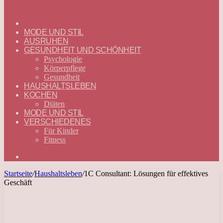
ГЛАВНАЯ
—
MODE UND STIL
DEUTSCH
AUSRUHEN
GESUNDHEIT UND SCHÖNHEIT
Psychologie
Körperpflege
Gesundheit
HAUSHALTSLEBEN
KOCHEN
Diäten
MODE UND STIL
VERSCHIEDENES
Für Kinder
Fitness
Suchen
nach
Startseite
/
Haushaltsleben
/
1C Consultant: Lösungen für effektives
Geschäft