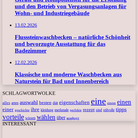
und den Betrieb von Vergasungsanlagen für
Wohn- und Industriegebäude
13.02.2026
Flusssteinwaschbecken – natürliche Schönheit
und bevorzugte Ausstattung für das
Badezimmer
12.02.2026
Klassische und moderne Waschbecken aus
Naturstein für Bad und Innenbereich
SCHLAGWORTWOLKE
eine
einen
auswahl
eigenschaften
besten
alles
arten
diät
einem
tipps
einer
ihre
rezept
kleidung
merkmale
sind
stilvolle
geschichte
perfekte
vorteile
wählen
über
wissen
комфорт
INTERESSANT