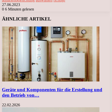
aquarienbeleuchtung
auswählen
richtige
27.06.2023
0
6 Minuten gelesen
Facebook
X
LinkedIn
Tumblr
Pinterest
Reddit
VKontakte
Odnoklassniki
Messenger
Messenger
WhatsApp
Telegram
Viber
ÄHNLICHE ARTIKEL
Geräte und Komponenten für die Erstellung und
den Betrieb von…
22.02.2026