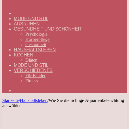
ГЛАВНАЯ
—
MODE UND STIL
DEUTSCH
AUSRUHEN
GESUNDHEIT UND SCHÖNHEIT
Psychologie
Körperpflege
Gesundheit
HAUSHALTSLEBEN
KOCHEN
Diäten
MODE UND STIL
VERSCHIEDENES
Für Kinder
Fitness
Suchen
nach
Startseite
/
Haushaltsleben
/
Wie Sie die richtige Aquarienbeleuchtung
auswählen