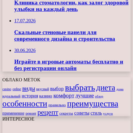
Клиника стоматологии, как залог здоровой
улыбки на каждый день
17.07.2026
Скальные стеновые панели для
современного дизайна и строительства
30.06.2026
Играйте в игровые автоматы бесплатно и
без регистрации онлайн
ОБЛАКО МЕТОК
выбрать
диета
виды
выбор
casino
online
вкусный
дома
комфорт
лучшие
история
казино
идеальный
обзор
особенности
преимущества
правильно
рецепт
советы
стиль
применение
ремонт
секреты
услуги
ИНТЕРЕСНОЕ