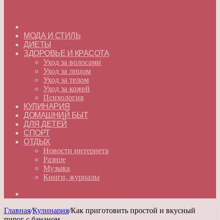
ГЛАВНАЯ
МОДА И СТИЛЬ
ДИЕТЫ
ЗДОРОВЬЕ И КРАСОТА
Уход за волосами
Уход за лицом
Уход за телом
Уход за кожей
Психология
КУЛИНАРИЯ
ДОМАШНИЙ БЫТ
ДЛЯ ДЕТЕЙ
СПОРТ
ОТДЫХ
Новости интернета
Разное
Музыка
Книги, журналы
Искать
Главная
/
Кулинария
/
Как приготовить простой и вкусный
пирог с бананом