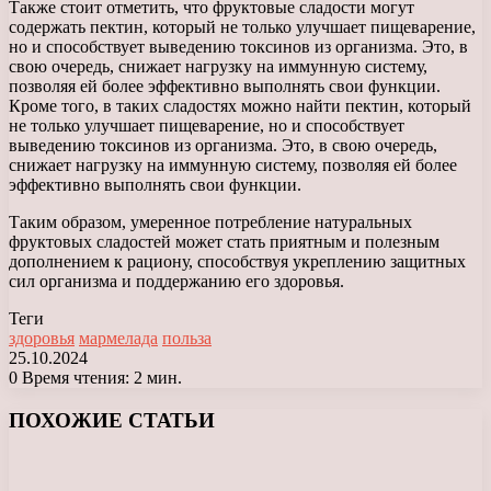
Также стоит отметить, что фруктовые сладости могут
содержать пектин, который не только улучшает пищеварение,
но и способствует выведению токсинов из организма. Это, в
свою очередь, снижает нагрузку на иммунную систему,
позволяя ей более эффективно выполнять свои функции.
Кроме того, в таких сладостях можно найти пектин, который
не только улучшает пищеварение, но и способствует
выведению токсинов из организма. Это, в свою очередь,
снижает нагрузку на иммунную систему, позволяя ей более
эффективно выполнять свои функции.
Таким образом, умеренное потребление натуральных
фруктовых сладостей может стать приятным и полезным
дополнением к рациону, способствуя укреплению защитных
сил организма и поддержанию его здоровья.
Теги
здоровья
мармелада
польза
25.10.2024
0
Время чтения: 2 мин.
Facebook
X
LinkedIn
Tumblr
Pinterest
Reddit
Вконтакте
Одноклассники
Messenger
Messenger
WhatsApp
Telegram
Viber
ПОХОЖИЕ СТАТЬИ