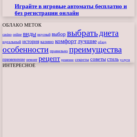
Играйте в игровые автоматы бесплатно и
без регистрации онлайн
ОБЛАКО МЕТОК
выбрать
диета
виды
выбор
casino
online
вкусный
комфорт
лучшие
история
казино
идеальный
обзор
особенности
преимущества
правильно
рецепт
советы
стиль
применение
ремонт
секреты
решение
услуги
ИНТЕРЕСНОЕ