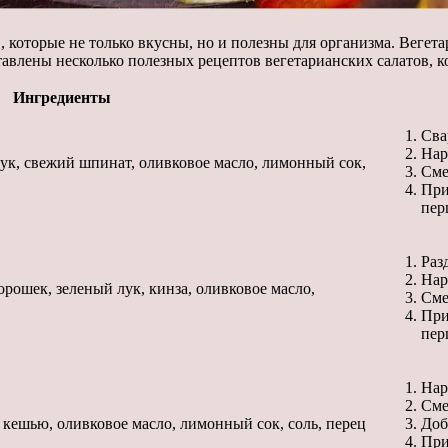
, которые не только вкусны, но и полезны для организма. Вегет
тавлены несколько полезных рецептов вегетарианских салатов, к
Ингредиенты
Сва
Нар
ук, свежий шпинат, оливковое масло, лимонный сок,
Сме
При
пер
Раз
Нар
орошек, зеленый лук, кинза, оливковое масло,
Сме
При
пер
Нар
Сме
 кешью, оливковое масло, лимонный сок, соль, перец
Доб
При