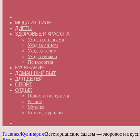
ГЛАВНАЯ
МОДА И СТИЛЬ
ДИЕТЫ
ЗДОРОВЬЕ И КРАСОТА
Уход за волосами
Уход за лицом
Уход за телом
Уход за кожей
Психология
КУЛИНАРИЯ
ДОМАШНИЙ БЫТ
ДЛЯ ДЕТЕЙ
СПОРТ
ОТДЫХ
Новости интернета
Разное
Музыка
Книги, журналы
Искать
Главная
/
Кулинария
/
Вегетарианские салаты — здоровое и вкус
Кулинария