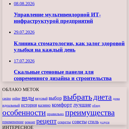
08.08.2026
Управление мультивендорной ИТ-
инфраструктурой предприятий
29.07.2026
Клиника стоматологии, как залог здоровой
улыбки на каждый день
17.07.2026
Скальные стеновые панели для
современного дизайна и строительства
ОБЛАКО МЕТОК
выбрать
диета
виды
выбор
casino
online
вкусный
дома
комфорт
лучшие
история
казино
идеальный
обзор
особенности
преимущества
правильно
рецепт
советы
стиль
применение
ремонт
секреты
услуги
ИНТЕРЕСНОЕ