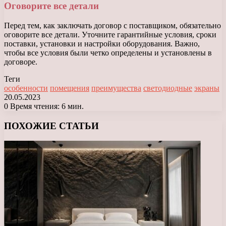
Оговорите все детали
Перед тем, как заключать договор с поставщиком, обязательно
оговорите все детали. Уточните гарантийные условия, сроки
поставки, установки и настройки оборудования. Важно,
чтобы все условия были четко определены и установлены в
договоре.
Теги
особенности
помещения
преимущества
светодиодные
экраны
20.05.2023
0
Время чтения: 6 мин.
Facebook
X
LinkedIn
Tumblr
Pinterest
Reddit
Вконтакте
Одноклассники
Messenger
Messenger
WhatsApp
Telegram
Viber
ПОХОЖИЕ СТАТЬИ