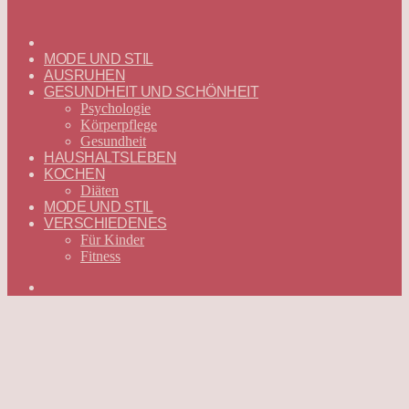
ГЛАВНАЯ
—
MODE UND STIL
DEUTSCH
AUSRUHEN
GESUNDHEIT UND SCHÖNHEIT
Psychologie
Körperpflege
Gesundheit
HAUSHALTSLEBEN
KOCHEN
Diäten
MODE UND STIL
VERSCHIEDENES
Für Kinder
Fitness
Suchen
nach