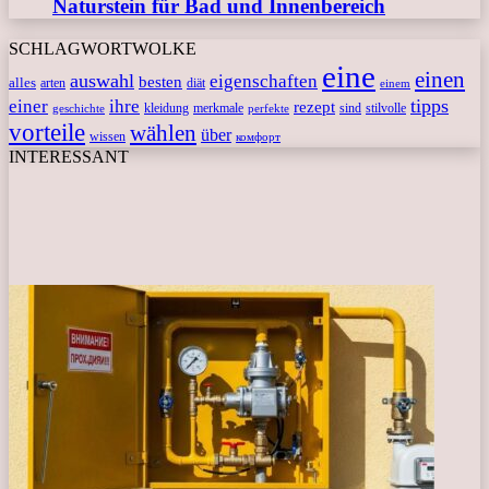
Naturstein für Bad und Innenbereich
SCHLAGWORTWOLKE
eine
einen
auswahl
eigenschaften
besten
alles
arten
diät
einem
tipps
einer
ihre
rezept
kleidung
merkmale
sind
stilvolle
geschichte
perfekte
vorteile
wählen
über
wissen
комфорт
INTERESSANT