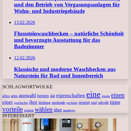
und den Betrieb von Vergasungsanlagen für
Wohn- und Industriegebäude
13.02.2026
Flusssteinwaschbecken – natürliche Schönheit
und bevorzugte Ausstattung für das
Badezimmer
12.02.2026
Klassische und moderne Waschbecken aus
Naturstein für Bad und Innenbereich
SCHLAGWORTWOLKE
eine
einen
auswahl
eigenschaften
besten
alles
arten
diät
einem
tipps
einer
ihre
rezept
kleidung
merkmale
sind
stilvolle
geschichte
perfekte
vorteile
wählen
über
wissen
комфорт
INTERESSANT