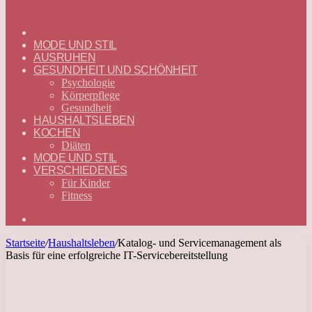
ГЛАВНАЯ
—
MODE UND STIL
DEUTSCH
AUSRUHEN
GESUNDHEIT UND SCHÖNHEIT
Psychologie
Körperpflege
Gesundheit
HAUSHALTSLEBEN
KOCHEN
Diäten
MODE UND STIL
VERSCHIEDENES
Für Kinder
Fitness
Suchen
nach
Startseite
/
Haushaltsleben
/
Katalog- und Servicemanagement als
Basis für eine erfolgreiche IT-Servicebereitstellung