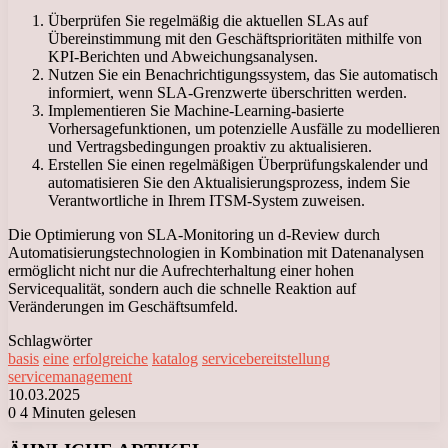
Überprüfen Sie regelmäßig die aktuellen SLAs auf
Übereinstimmung mit den Geschäftsprioritäten mithilfe von
KPI-Berichten und Abweichungsanalysen.
Nutzen Sie ein Benachrichtigungssystem, das Sie automatisch
informiert, wenn SLA-Grenzwerte überschritten werden.
Implementieren Sie Machine-Learning-basierte
Vorhersagefunktionen, um potenzielle Ausfälle zu modellieren
und Vertragsbedingungen proaktiv zu aktualisieren.
Erstellen Sie einen regelmäßigen Überprüfungskalender und
automatisieren Sie den Aktualisierungsprozess, indem Sie
Verantwortliche in Ihrem ITSM-System zuweisen.
Die Optimierung von SLA-Monitoring un d-Review durch
Automatisierungstechnologien in Kombination mit Datenanalysen
ermöglicht nicht nur die Aufrechterhaltung einer hohen
Servicequalität, sondern auch die schnelle Reaktion auf
Veränderungen im Geschäftsumfeld.
Schlagwörter
basis
eine
erfolgreiche
katalog
servicebereitstellung
servicemanagement
10.03.2025
0
4 Minuten gelesen
Facebook
X
LinkedIn
Tumblr
Pinterest
Reddit
VKontakte
Odnoklassniki
Messenger
Messenger
WhatsApp
Telegram
Viber