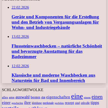
22.02.2026
Geräte und Komponenten für die Erstellung
und den Betrieb von Vergasungsanlagen für
Wohn- und Industriegebäude
13.02.2026
Flusssteinwaschbecken – natürliche Schönheit
und bevorzugte Ausstattung für das
Badezimmer
12.02.2026
Klassische und moderne Waschbecken aus
Naturstein für Bad und Innenbereich
SCHLAGWORTWOLKE
eine
einen
auswahl
eigenschaften
besten
alles
arten
diät
einem
tipps
einer
ihre
rezept
kleidung
merkmale
sind
stilvolle
geschichte
perfekte