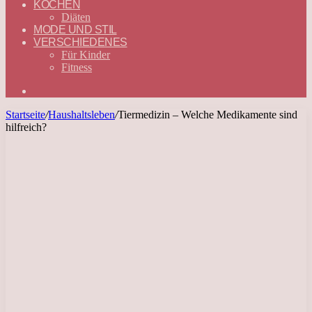
KOCHEN
Diäten
MODE UND STIL
VERSCHIEDENES
Für Kinder
Fitness
Suchen
nach
Startseite
/
Haushaltsleben
/
Tiermedizin – Welche Medikamente sind
hilfreich?