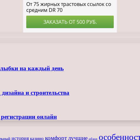
улыбки на каждый день
 дизайна и строительства
з регистрации онлайн
особеннос
комфорт
лучшие
история
казино
льный
обзор