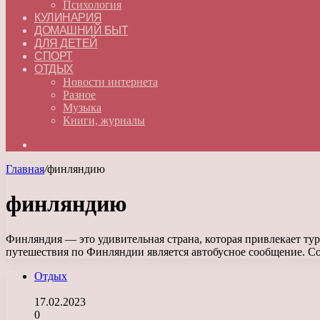
Психология
КУЛИНАРИЯ
ДОМАШНИЙ БЫТ
ДЛЯ ДЕТЕЙ
СПОРТ
ОТДЫХ
Новости интернета
Разное
Музыка
Книги, журналы
Искать
Главная
/
финляндию
финляндию
Финляндия — это удивительная страна, которая привлекает т
путешествия по Финляндии является автобусное сообщение. 
Отдых
17.02.2023
0