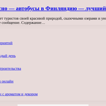
сно — автобусы в Финляндию — лучший 
ает туристов своей красивой природой, сказочными озерами и 
ое сообщение. Содержание…
приятий
ждый день
троительства
и онлайн
и с ароматом и декором