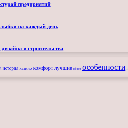
ктурой предприятий
улыбки на каждый день
 дизайна и строительства
особенности
комфорт
лучшие
история
казино
й
обзор