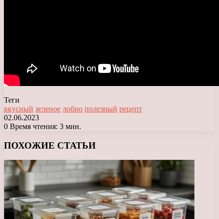
Теги
вкусный
зеленое
лобио
полезный
рецепт
02.06.2023
0
Время чтения: 3 мин.
Facebook
X
LinkedIn
Tumblr
Pinterest
Reddit
Вконтакте
Одноклассники
Messenger
Messenger
WhatsApp
Telegram
Viber
ПОХОЖИЕ СТАТЬИ