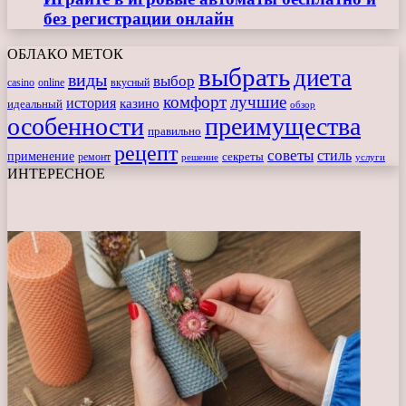
без регистрации онлайн
ОБЛАКО МЕТОК
выбрать
диета
виды
выбор
casino
online
вкусный
комфорт
лучшие
история
казино
идеальный
обзор
особенности
преимущества
правильно
рецепт
советы
стиль
применение
ремонт
секреты
решение
услуги
ИНТЕРЕСНОЕ