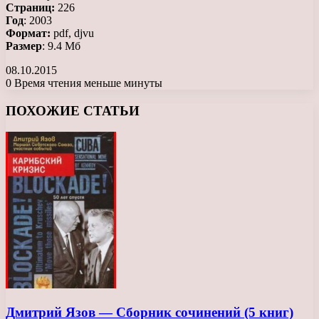
Страниц:
226
Год
: 2003
Формат:
pdf, djvu
Размер
: 9.4 Мб
08.10.2015
0
Время чтения меньше минуты
Facebook
X
LinkedIn
Tumblr
Pinterest
Reddit
Вконтакте
Одноклассники
Messenger
Messenger
WhatsApp
Telegram
Viber
ПОХОЖИЕ СТАТЬИ
Дмитрий Язов — Сборник сочинений (5 книг)