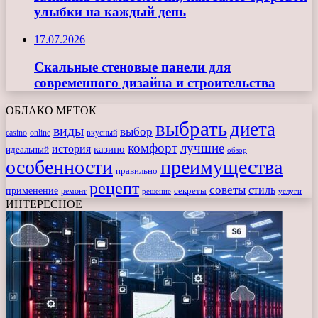
улыбки на каждый день
17.07.2026
Скальные стеновые панели для
современного дизайна и строительства
ОБЛАКО МЕТОК
выбрать
диета
виды
выбор
casino
online
вкусный
комфорт
лучшие
история
казино
идеальный
обзор
особенности
преимущества
правильно
рецепт
советы
стиль
применение
ремонт
секреты
решение
услуги
ИНТЕРЕСНОЕ