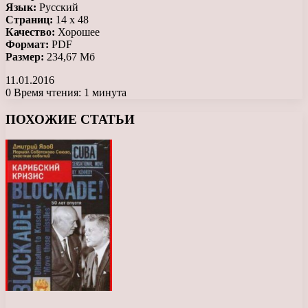
Язык:
Русский
Страниц:
14 х 48
Качество:
Хорошее
Формат:
PDF
Размер:
234,67 Мб
11.01.2016
0
Время чтения: 1 минута
Facebook
X
LinkedIn
Tumblr
Pinterest
Reddit
Вконтакте
Одноклассники
Messenger
Messenger
WhatsApp
Telegram
Viber
ПОХОЖИЕ СТАТЬИ