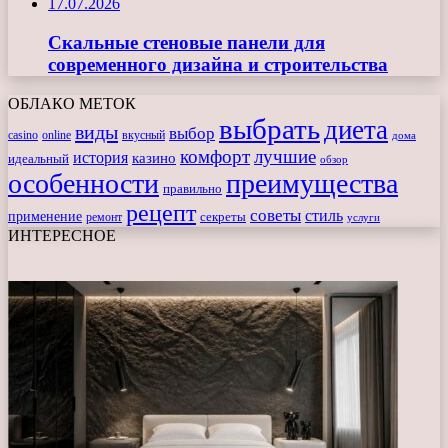
17.07.2026
Скальные стеновые панели для
современного дизайна и строительства
ОБЛАКО МЕТОК
выбрать
диета
виды
выбор
casino
online
вкусный
дома
комфорт
лучшие
история
казино
идеальный
обзор
особенности
преимущества
правильно
рецепт
советы
стиль
применение
ремонт
секреты
услуги
ИНТЕРЕСНОЕ