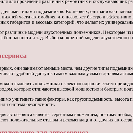
биля для проведения различных ремонтных и обслуживающих ра
другими типами подъемников. Во-первых, они занимают меньше
к нижней части автомобиля, что позволяет быстро и эффективно
ых габаритов и весовых категорий, что делает их универсальны
уют различные модели двухстоечных подъемников. Некоторые из
 безопасности и т. д. Выбор конкретной модели двухстоечного 
осервиса
рвых, они занимают меньше места, чем другие типы подъемнико
чивают удобный доступ к самым важным узлам и деталям автомо
можно выделить подъемники с электрогидравлическим приводом
иводом, которые отличаются высокой мощностью и быстрым под
одимо учитывать такие факторы, как грузоподъемность, высота 
или система безопасности.
для автосервиса является серьезным вложением, поэтому необхо
меют положительные отзывы и рекомендации от других автосерв
орудование для автосервиса