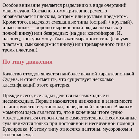
Особое внимание уделяется разделению в виде очертаний
малых судов. Согласно этому критерию, ремесло
обрабатывается плоским, острым или круглым предметом.
Кроме того, выделяют смешанные типы (острый + круглый),
и рассадные — хорошо выровненный ряд желобчатых (с
полкой внизу) или безвредных (на дне) контейнеров. И,
наконец, контуры могут быть катамаранного типа (с двумя
пластами, смыкающимися внизу) или тримаранного типа (с
тремя пластами).
По типу движения
Качество отходов является наиболее важной характеристикой
Судена, и стоит отметить, что существует несколько
классификаций этого критерия.
Прежде всего, все лодки делятся на самоходные и
несамоходные. Первые находятся в движении в зависимости
от инструмента и установки, передающей энергию. Важным
моментом здесь является то, что в конечном итоге судно
может двигаться относительно самостоятельно. Несамоходные
суда движутся только при постоянной и несвязанной помощи.
Буксировка. К этому типу относятся пантоны, мусоровозы и
стоечные суда.