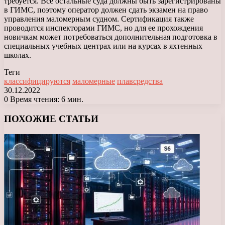
требуется. Все остальные суда должны быть зарегистрированы
в ГИМС, поэтому оператор должен сдать экзамен на право
управления маломерным судном. Сертификация также
проводится инспекторами ГИМС, но для ее прохождения
новичкам может потребоваться дополнительная подготовка в
специальных учебных центрах или на курсах в яхтенных
школах.
Теги
классифицируются
маломерные
плавсредства
30.12.2022
0
Время чтения: 6 мин.
Facebook
X
LinkedIn
Tumblr
Pinterest
Reddit
Вконтакте
Одноклассники
Messenger
Messenger
WhatsApp
Telegram
Viber
ПОХОЖИЕ СТАТЬИ