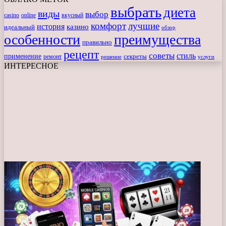
выбрать
диета
виды
выбор
casino
online
вкусный
комфорт
лучшие
история
казино
идеальный
обзор
особенности
преимущества
правильно
рецепт
советы
стиль
применение
ремонт
секреты
решение
услуги
ИНТЕРЕСНОЕ