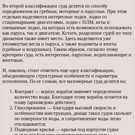
Во второй классификации суда делятся по способу
передвижения на гребные, моторные и парусные. При этом
отдельно выделяются интересные лодки, лодки со
стационарными двигателями, лодки с ПЛМ, яхты и
смешанные лодки, на которых есть возможность использовать
как паруса, так и двигатели. Кстати, разделение судей по типу
движения также имеет место. Здесь выделяются уже
упомянутые весла и паруса, а также водометы и винты
(гребные и воздушные). Таким образом, согласно этому
критерию суда, есть интересные, парусные, водоплавающие и
винтовые.
И, наконец, стоит отметить еще одну классификацию,
объединяющую структурные особенности и параметры
исполнения. По ее словам, все маломерные суда делятся на:
Контракт — корпус корабля заменяет определенное
количество воды. Благодаря этому корабль остается на
плаву (архимедово действие);
Глиссирование — благодаря высокой скорости и
особенностям конструкции, днище таких судов скользит
по поверхности воды, и сопротивление воды легко
откладывается;
Подводные крылья — крылья под корпусом судна
вызывают большие гидродинамические силы,