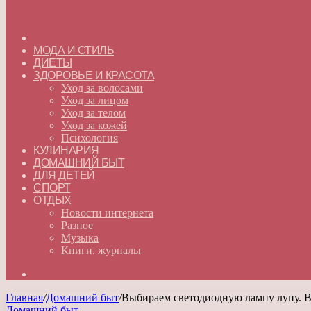
ГЛАВНАЯ
МОДА И СТИЛЬ
ДИЕТЫ
ЗДОРОВЬЕ И КРАСОТА
Уход за волосами
Уход за лицом
Уход за телом
Уход за кожей
Психология
КУЛИНАРИЯ
ДОМАШНИЙ БЫТ
ДЛЯ ДЕТЕЙ
СПОРТ
ОТДЫХ
Новости интернета
Разное
Музыка
Книги, журналы
Искать
Главная
/
Домашний быт
/
Выбираем светодиодную лампу лупу. Ви
Домашний быт