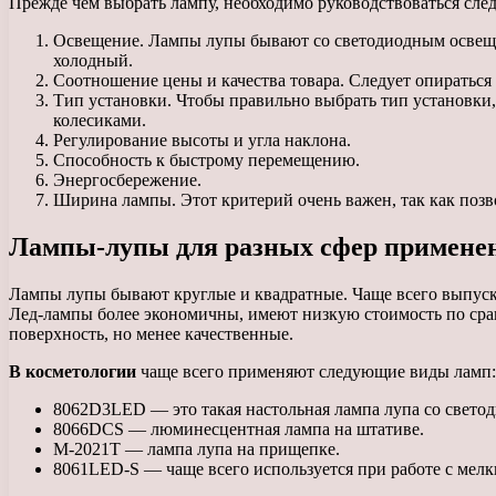
Прежде чем выбрать лампу, необходимо руководствоваться сл
Освещение. Лампы лупы бывают со светодиодным освеще
холодный.
Соотношение цены и качества товара. Следует опираться
Тип установки. Чтобы правильно выбрать тип установки,
колесиками.
Регулирование высоты и угла наклона.
Способность к быстрому перемещению.
Энергосбережение.
Ширина лампы. Этот критерий очень важен, так как позв
Лампы-лупы для разных сфер примене
Лампы лупы бывают круглые и квадратные. Чаще всего выпуск
Лед-лампы более экономичны, имеют низкую стоимость по сра
поверхность, но менее качественные.
В косметологии
чаще всего применяют следующие виды ламп:
8062D3LED — это такая настольная лампа лупа со светод
8066DCS — люминесцентная лампа на штативе.
M-2021T — лампа лупа на прищепке.
8061LED-S — чаще всего используется при работе с мелк