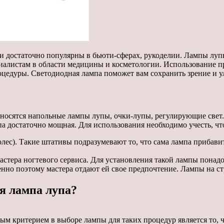
ни достаточно популярны в бьюти-сферах, рукоделии. Лампы лу
алистам в области медицины и косметологии. Использование пра
оцедуры. Светодиодная лампа поможет вам сохранить зрение и у
тносятся напольные лампы лупы, очки-лупы, регулирующие свет.
упа достаточно мощная. Для использования необходимо учесть, 
олес). Такие штативы подразумевают то, что сама лампа прибави
стера ногтевого сервиса. Для установления такой лампы понадо
енно поэтому мастера отдают ей свое предпочтение. Лампы на с
я лампа лупа?
 критерием в выборе лампы для таких процедур является то, ч