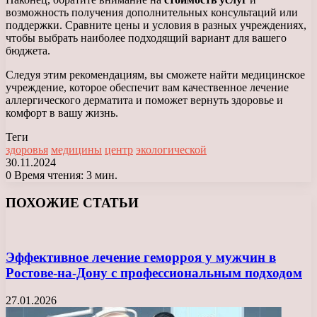
возможность получения дополнительных консультаций или
поддержки. Сравните цены и условия в разных учреждениях,
чтобы выбрать наиболее подходящий вариант для вашего
бюджета.
Следуя этим рекомендациям, вы сможете найти медицинское
учреждение, которое обеспечит вам качественное лечение
аллергического дерматита и поможет вернуть здоровье и
комфорт в вашу жизнь.
Теги
здоровья
медицины
центр
экологической
30.11.2024
0
Время чтения: 3 мин.
Facebook
X
LinkedIn
Tumblr
Pinterest
Reddit
Вконтакте
Одноклассники
Messenger
Messenger
WhatsApp
Telegram
Viber
ПОХОЖИЕ СТАТЬИ
Эффективное лечение геморроя у мужчин в
Ростове-на-Дону с профессиональным подходом
27.01.2026