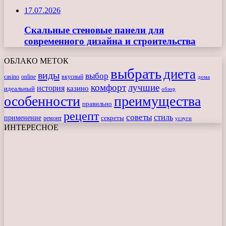
17.07.2026
Скальные стеновые панели для
современного дизайна и строительства
ОБЛАКО МЕТОК
выбрать
диета
виды
выбор
casino
online
вкусный
дома
комфорт
лучшие
история
казино
идеальный
обзор
особенности
преимущества
правильно
рецепт
советы
стиль
применение
ремонт
секреты
услуги
ИНТЕРЕСНОЕ