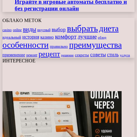
Играйте в игровые автоматы бесплатно и
без регистрации онлайн
ОБЛАКО МЕТОК
выбрать
диета
виды
выбор
casino
online
вкусный
комфорт
лучшие
история
казино
идеальный
обзор
особенности
преимущества
правильно
рецепт
советы
стиль
применение
ремонт
секреты
решение
услуги
ИНТЕРЕСНОЕ