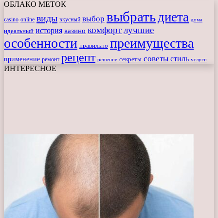
ОБЛАКО МЕТОК
выбрать
диета
виды
выбор
casino
online
вкусный
дома
комфорт
лучшие
история
казино
идеальный
особенности
преимущества
правильно
рецепт
советы
стиль
применение
ремонт
секреты
решение
услуги
ИНТЕРЕСНОЕ