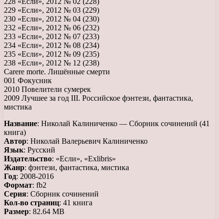
228 «Если», 2012 № 02 (228)
229 «Если», 2012 № 03 (229)
230 «Если», 2012 № 04 (230)
232 «Если», 2012 № 06 (232)
233 «Если», 2012 № 07 (233)
234 «Если», 2012 № 08 (234)
235 «Если», 2012 № 09 (235)
238 «Если», 2012 № 12 (238)
Carere morte. Лишённые смерти
001 Фокусник
2010 Повелители сумерек
2009 Лучшее за год III. Российское фэнтези, фантастика,
мистика
Название
: Николай Калиниченко — Сборник сочинений (41
книга)
Автор
: Николай Валерьевич Калиниченко
Язык
: Русский
Издательство
: «Если», «Exlibris»
Жанр
: фэнтези, фантастика, мистика
Год
: 2008-2016
Формат
: fb2
Серия
: Сборник сочинений
Кол-во страниц
: 41 книга
Размер
: 82.64 MB