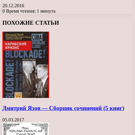
20.12.2016
0
Время чтения: 1 минута
Facebook
X
LinkedIn
Tumblr
Pinterest
Reddit
Вконтакте
Одноклассники
Messenger
Messenger
WhatsApp
Telegram
Viber
ПОХОЖИЕ СТАТЬИ
Дмитрий Язов — Сборник сочинений (5 книг)
05.03.2017