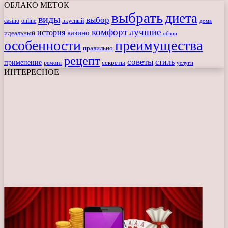
ОБЛАКО МЕТОК
выбрать
диета
виды
выбор
casino
online
вкусный
дома
комфорт
лучшие
история
казино
идеальный
обзор
особенности
преимущества
правильно
рецепт
советы
стиль
применение
ремонт
секреты
услуги
ИНТЕРЕСНОЕ