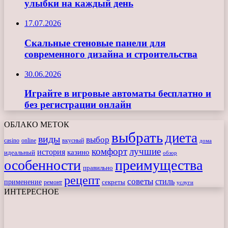
улыбки на каждый день
17.07.2026
Скальные стеновые панели для
современного дизайна и строительства
30.06.2026
Играйте в игровые автоматы бесплатно и
без регистрации онлайн
ОБЛАКО МЕТОК
выбрать
диета
виды
выбор
casino
online
вкусный
дома
комфорт
лучшие
история
казино
идеальный
обзор
особенности
преимущества
правильно
рецепт
советы
стиль
применение
ремонт
секреты
услуги
ИНТЕРЕСНОЕ